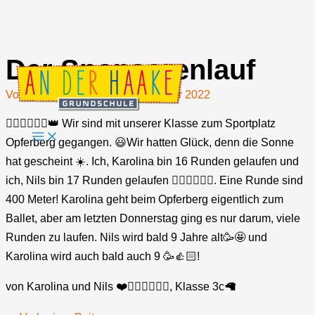
Der Sponsorenlauf
Zum
Inhalt
Von
Johannes Jost
/
27. September 2022
springen
🏃🏼‍♂️🏃🏼‍♀️👑 Wir sind mit unserer Klasse zum Sportplatz
Opferberg gegangen. 😃Wir hatten Glück, denn die Sonne
hat gescheint ☀️. Ich, Karolina bin 16 Runden gelaufen und
ich, Nils bin 17 Runden gelaufen 🏃🏼‍♂️🏃🏼‍♀️. Eine Runde sind
400 Meter! Karolina geht beim Opferberg eigentlich zum
Ballet, aber am letzten Donnerstag ging es nur darum, viele
Runden zu laufen. Nils wird bald 9 Jahre alt🥳🤩 und
Karolina wird auch bald auch 9 🥳👍🏻!
von Karolina und Nils ❤️❤️‍🔥❤️‍🔥💝💘, Klasse 3c🦙