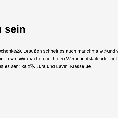
 sein
schenke🎁. Draußen schneit es auch manchmal❄️☃️und w
ingen wir. Wir machen auch den Weihnachtskalender au
t es sehr kalt🥶. Jura und Lavin, Klasse 3e