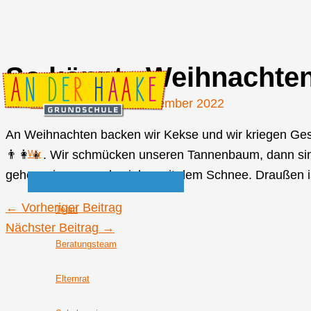
So könnte Weihnachten
Zum
Inhalt
Von
Johannes Jost
/
9. Dezember 2022
springen
An Weihnachten backen wir Kekse und wir kriegen Ge
👨‍👩‍👧. Wir schmücken unseren Tannenbaum, dann s
Wir
gehen wir raus und spielen mit dem Schnee. Draußen is
←
Vorheriger Beitrag
Team
Nächster Beitrag
→
Beratungsteam
Elternrat