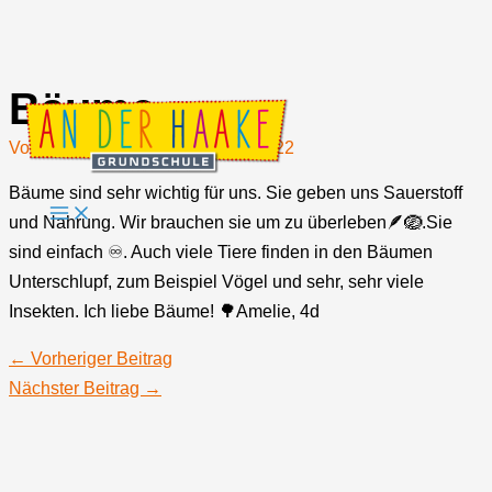
Bäume
Zum
Inhalt
Von
Johannes Jost
/
4. Oktober 2022
springen
Bäume sind sehr wichtig für uns. Sie geben uns Sauerstoff
und Nahrung. Wir brauchen sie um zu überleben🪶🪺.Sie
sind einfach ♾️. Auch viele Tiere finden in den Bäumen
Unterschlupf, zum Beispiel Vögel und sehr, sehr viele
Insekten. Ich liebe Bäume! 🌳Amelie, 4d
←
Vorheriger Beitrag
Nächster Beitrag
→