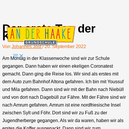
Der erste Tag der
Zum
Klassenfahrt
Inhalt
springen
Von
Johannes Jost
/
20. September 2022
Am Montag in der Klassenwoche sind wir zur Schule
gegangen. Dann haben wir einen ekeligen Coronatest
gemacht. Dann ging die Reise los. Wir sind als erstes mit
dem Auto zum Bahnhof Altona gefahren. Ich bin mit Youssuf
und Mila gefahren. Dann sind wir mit der Bahn nach Niebüll
und von dort nach Dagebüll zur Fähre. Mit der Fähre sind wir
nach Amrum gefahren. Amrum ist eine nordfriesische Insel
zwischen Sylt und Föhr. Dort sind wir zu Fuß zu der
Jugendherberge gegangen. Als wir da waren, haben wir als
erstes die Koffer ausgepackt. Dann sind wir zum